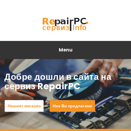
Menu
Екип от сертифицирани
инженери.
Нашият магазин
Ние Ви предлагаме ...