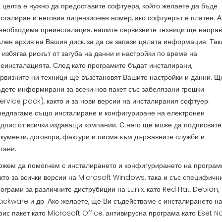
 целта е нужно да предоставите софтуера, който желаете да бъде
сталиран и неговия лицензионен номер, ако софтуерът е платен. А
необходима преинсталация, нашите сервизните техници ще направ
лен архив на Вашия диск, за да се запази цялата информация. Так
 избягва рискът от загуба на данни и настройки по време на
еинсталацията. След като програмите бъдат инсталирани,
рвизните ни техници ще възстановят Вашите настройки и данни. Щ
дете информирани за всеки нов пакет със забелязани грешки
ervice pack), както и за нови версии на инсталирания софтуер.
редлагаме също инсталиране и конфигуриране на електронен
дпис от всички издаващи компании. С него ще може да подписвате
кументи, договори, фактури и писма към държавните служби и
гани.
жем да помогнем с инсталирането и конфигурирането на програм
кто за всички версии на Microsoft Windows, така и със специфичн
ограми за различните диструбиции на Lunix, като Red Hat, Debian,
ackware и др. Ако желаете, ще Ви съдействаме с инсталирането н
ис пакет като Microsoft Office, антивирусна програма като Eset N