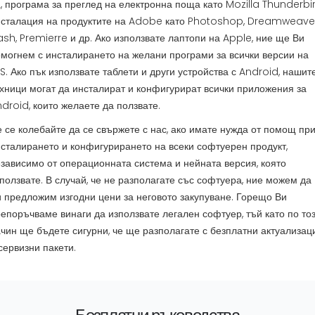
, програма за преглед на електронна поща като Mozilla Thunderbir
нсталация на продуктите на Adobe като Photoshop, Dreamweaver
ash, Premierre и др. Ако използвате лаптопи на Apple, ние ще Ви
могнем с инсталирането на желани програми за всички версии на
S. Ако пък използвате таблети и други устройства с Android, нашит
хници могат да инсталират и конфигурират всички приложения за
droid, които желаете да ползвате.
 се колебайте да се свържете с нас, ако имате нужда от помощ пр
сталирането и конфигурирането на всеки софтуерен продукт,
зависимо от операционната система и нейната версия, която
ползвате. В случай, че не разполагате със софтуера, ние можем да
 предложим изгодни цени за неговото закупуване. Горещо Ви
епоръчваме винаги да използвате легален софтуер, тъй като по то
чин ще бъдете сигурни, че ще разполагате с безплатни актуализац
сервизни пакети.