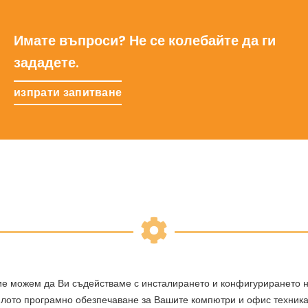
Имате въпроси? Не се колебайте да ги
зададете.
изпрати запитване
е можем да Ви съдействаме с инсталирането и конфигурирането 
лото програмно обезпечаване за Вашите компютри и офис техника