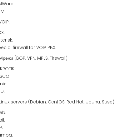
MWare.
VM.
VOIP:
X.
terisk.
ecial firewall for VOIP PBX.
Мрежи (BGP, VPN, MPLS, Firewall):
KROTIK.
ISCO.
nix.
D.
Linux servers (Debian, CentOS, Red Hat, Ubunu, Suse):
eb.
il.
P.
amba.