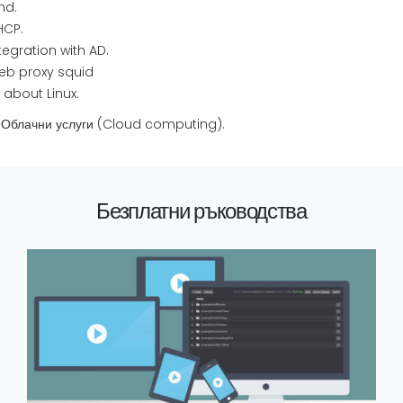
nd.
HCP.
tegration with AD.
eb proxy squid
l about Linux.
 Облачни услуги (Cloud computing).
Безплатни ръководства