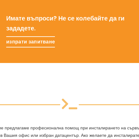
Имате въпроси? Не се колебайте да ги
зададете.
изпрати запитване
ие предлагаме професионална помощ при инсталирането на сърв
в Вашия офис или избран датацентър. Ако желаете да инсталират