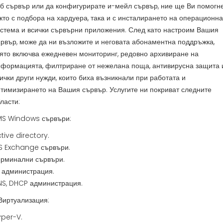
б сървър или да конфигурирате и-мейл сървър, ние ще Ви помогн
кто с подбора на хардуера, така и с инсталирането на операционна
стема и всички сървърни приложения. След като настроим Вашия
рвър, може да ни възложите и неговата абонаментна поддръжка,
ято включва ежедневен мониторинг, редовно архивиране на
формацията, филтриране от нежелана поща, антивирусна защита 
ички други нужди, които биха възникнали при работата и
тимизирането на Вашия сървър. Услугите ни покриват следните
ласти:
.MS Windows сървъри:
tive directory.
S Exchange сървъри.
ерминални сървъри.
S администрация.
NS, DHCP администрация.
Виртуализация:
per-V.